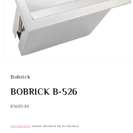
Media
1
openen
in
Bobrick
modaal
BOBRICK B-526
SKU:
836B526
Verzendkosten
worden berekend bij de checkout.