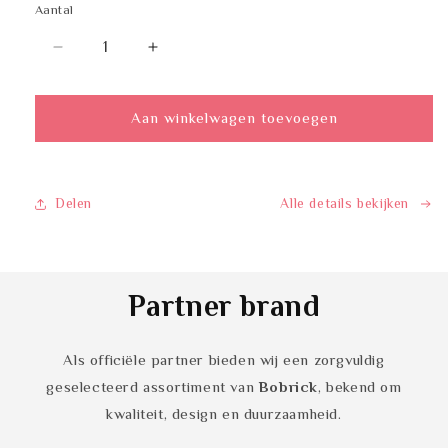
Aantal
Aantal
Aantal
Aantal
verlagen
verhogen
voor
voor
BOBRICK
BOBRICK
Aan winkelwagen toevoegen
B-
B-
526
526
Delen
Alle details bekijken
Partner brand
Als officiële partner bieden wij een zorgvuldig
geselecteerd assortiment van
Bobrick
, bekend om
kwaliteit, design en duurzaamheid.