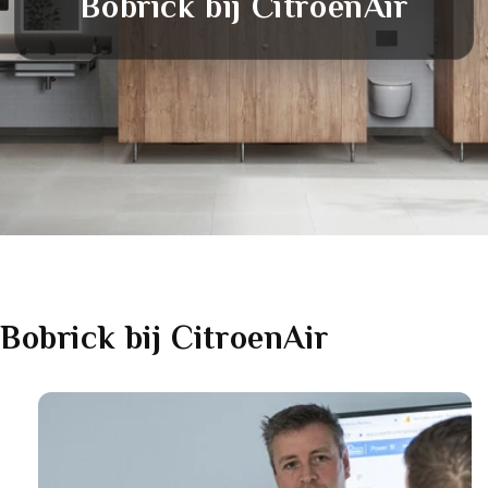
Bobrick
bij CitroenAir
Bobrick
bij CitroenAir
Link