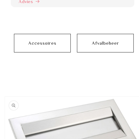
Advies
Accessoires
Afvalbeheer
Ga direct naar
productinformatie