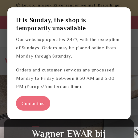
Meteen
📦 Let op: in week 32 verzenden we niet. Bestellingen
naar de
worden daarna verwerkt.
content
It is Sunday, the shop is
Zakelijk inloggen
temporarily unavailable
Dutch
Inloggen
Winkelwagen
Our webshop operates 24/7, with the exception
of Sundays. Orders may be placed online from
Monday through Saturday.
Wagner EWAR
Orders and customer services are processed
Monday to Friday between 8:30 AM and 5:00
PM (Europe/Amsterdam time).
Contact us
Wagner EWAR
bij