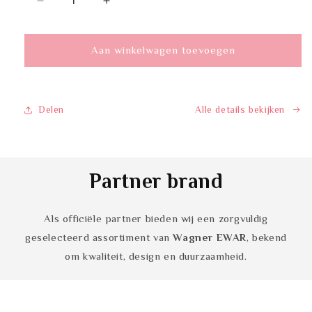
Aantal
Aantal
verlagen
verhogen
voor
voor
Wagner
Wagner
Aan winkelwagen toevoegen
EWAR
EWAR
923723
923723
Delen
Alle details bekijken
Partner brand
Als officiële partner bieden wij een zorgvuldig
geselecteerd assortiment van
Wagner EWAR
, bekend
om kwaliteit, design en duurzaamheid.