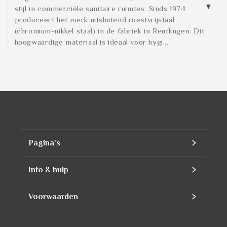
stijl in commerciële sanitaire ruimtes. Sinds 1974
produceert het merk uitsluitend roestvrijstaal
(chromium-nikkel staal) in de fabriek in Reutlingen. Dit
hoogwaardige materiaal is ideaal voor hygi...
Pagina's
Home
Info & hulp
Assortiment
Contact
Voorwaarden
Producten
Ons bedrijf
Contact Information