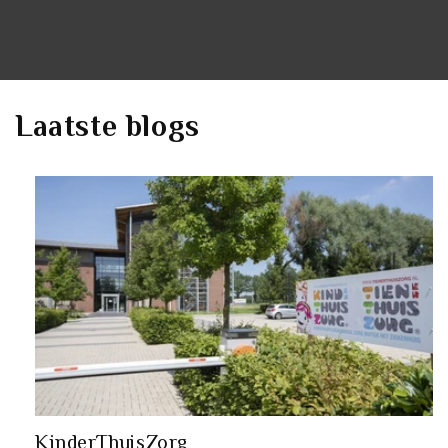
Laatste blogs
KinderThuisZorg