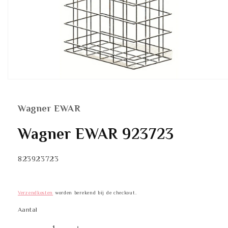
Media
1
openen
in
Wagner EWAR
modaal
Wagner EWAR 923723
SKU:
823923723
Verzendkosten
worden berekend bij de checkout.
Aantal
Aantal