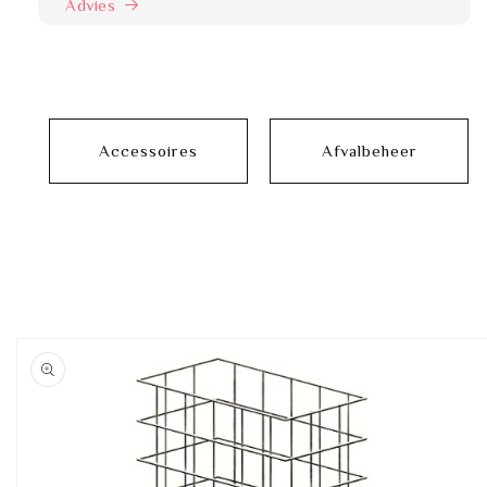
Advies
Accessoires
Afvalbeheer
Ga direct naar
productinformatie