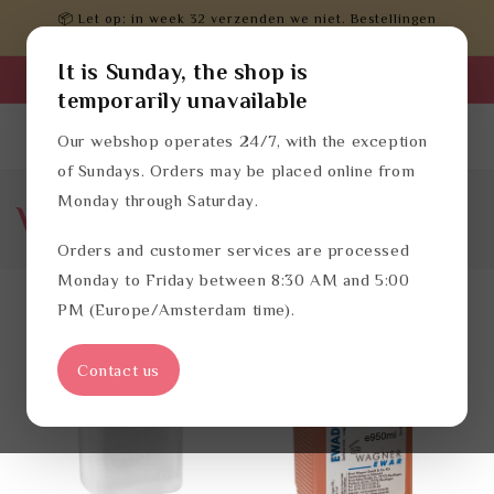
Meteen
📦 Let op: in week 32 verzenden we niet. Bestellingen
naar de
worden daarna verwerkt.
content
It is Sunday, the shop is
Zakelijk inloggen
temporarily unavailable
Dutch
Inloggen
Winkelwagen
Our webshop operates 24/7, with the exception
of Sundays. Orders may be placed online from
Monday through Saturday.
Wagner Ewar navullingen
Orders and customer services are processed
Monday to Friday between 8:30 AM and 5:00
PM (Europe/Amsterdam time).
Contact us