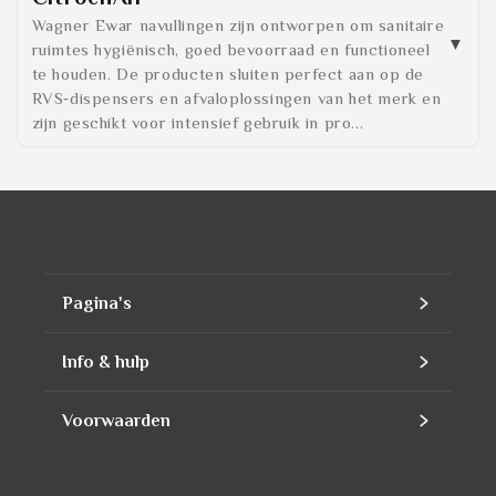
Wagner Ewar navullingen zijn ontworpen om sanitaire
ruimtes hygiënisch, goed bevoorraad en functioneel
te houden. De producten sluiten perfect aan op de
RVS‑dispensers en afvaloplossingen van het merk en
zijn geschikt voor intensief gebruik in pro...
Pagina's
Home
Info & hulp
Assortiment
Contact
Voorwaarden
Producten
Ons bedrijf
Contact Information